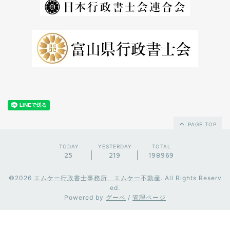
PAGE TOP
TODAY
YESTERDAY
TOTAL
25
219
198969
©2026
エムケー行政書士事務所 エムケー不動産
. All Rights Reserv
ed.
Powered by
グーペ
/
管理ページ